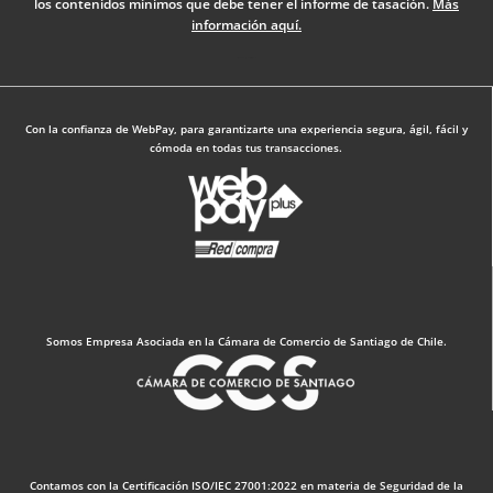
los contenidos mínimos que debe tener el informe de tasación.
Más
-
m
información aquí.
f
Diseño Web: The Digital Zone
Con la confianza de WebPay, para garantizarte una experiencia segura, ágil, fácil y
cómoda en todas tus transacciones.
Somos Empresa Asociada en la Cámara de Comercio de Santiago de Chile.
Contamos con la Certificación ISO/IEC 27001:2022 en materia de Seguridad de la