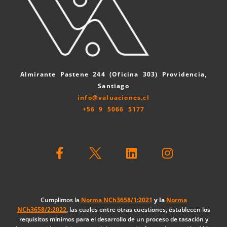
Almirante Pastene 244 (Oficina 303) Providencia,
Santiago
info@valuaciones.cl
+56 9 5066 5177
F
L
I
a
i
n
c
n
s
e
k
t
b
e
a
o
d
g
Cumplimos la
Norma NCh3658/1:2021
y la
Norma
NCh3658/2:2022
, las cuales entre otras cuestiones, establecen los
o
i
r
requisitos mínimos para el desarrollo de un proceso de tasación y
k
n
a