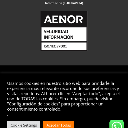
Información
(SI-0036/2024)
Usamos cookies en nuestro sitio web para brindarle la
© 2026 Valuaciones
experiencia más relevante recordando sus preferencias y
visitas repetidas. Al hacer clic en "Aceptar todo", acepta el
Todos los derechos reservados
uso de TODAS las cookies. Sin embargo, puede visitar
"Configuración de cookies" para proporcionar un
Aviso Legal
Política de Privacidad
Política de Cookies
consentimiento controlado.
Política de Seguridad de la Información
Preguntas Frecuentes
.
Cookie Settings
Aceptar Todas