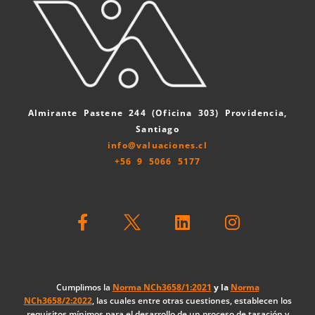
Almirante Pastene 244 (Oficina 303) Providencia,
Santiago
info@valuaciones.cl
+56 9 5066 5177
F
L
I
a
i
n
c
n
s
e
k
t
b
e
a
o
d
g
Cumplimos la
Norma NCh3658/1:2021
y la
Norma
NCh3658/2:2022
, las cuales entre otras cuestiones, establecen los
o
i
r
requisitos mínimos para el desarrollo de un proceso de tasación y