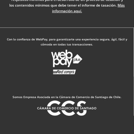
k
n
a
los contenidos mínimos que debe tener el informe de tasación.
Más
-
m
información aquí.
f
Diseño Web: The Digital Zone
Con la confianza de WebPay, para garantizarte una experiencia segura, ágil, fácil y
cómoda en todas tus transacciones.
Somos Empresa Asociada en la Cámara de Comercio de Santiago de Chile.