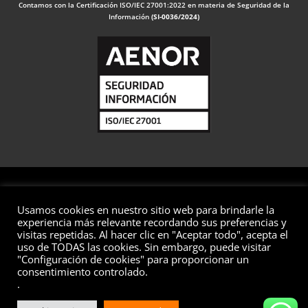
Contamos con la Certificación ISO/IEC 27001:2022 en materia de Seguridad de la
Información
(SI-0036/2024)
Usamos cookies en nuestro sitio web para brindarle la
© 2026 Valuaciones
experiencia más relevante recordando sus preferencias y
visitas repetidas. Al hacer clic en "Aceptar todo", acepta el
Todos los derechos reservados
uso de TODAS las cookies. Sin embargo, puede visitar
"Configuración de cookies" para proporcionar un
Aviso Legal
Política de Privacidad
Política de Cookies
consentimiento controlado.
Política de Seguridad de la Información
Preguntas Frecuentes
.