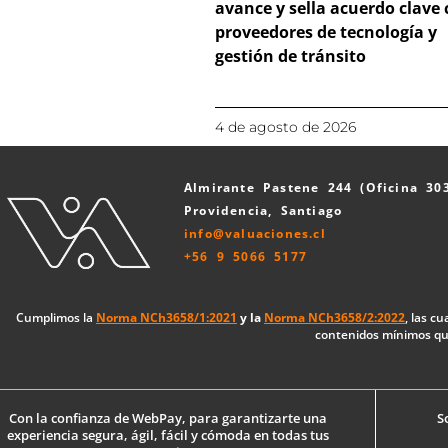
avance y sella acuerdo clave
proveedores de tecnología y
gestión de tránsito
4 de agosto de 2026
Almirante Pastene 244 (Oficina 30
Providencia, Santiago
info@valuaciones.cl
+56 9 5066 5177
Cumplimos la
Norma NCh3658/1:2021
y la
Norma NCh3658/2:2022
, las c
contenidos mínimos que
Con la confianza de WebPay, para garantizarte una
S
experiencia segura, ágil, fácil y cómoda en todas tus