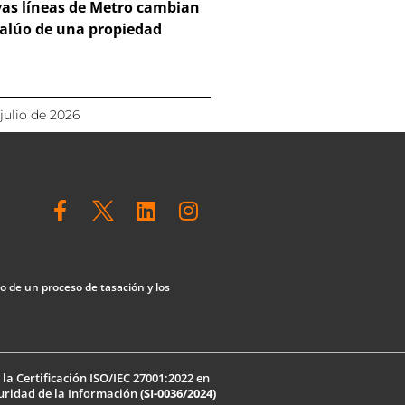
as líneas de Metro cambian
valúo de una propiedad
 julio de 2026
F
L
I
a
i
n
c
n
s
e
k
t
b
e
a
lo de un proceso de tasación y los
o
d
g
o
i
r
k
n
a
-
m
a Certificación ISO/IEC 27001:2022 en
f
uridad de la Información
(SI-0036/2024)