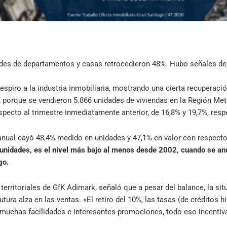
ades de departamentos y casas retrocedieron 48%. Hubo señales de 
espiro a la industria inmobiliaria, mostrando una cierta recuperaci
, porque se vendieron 5.866 unidades de viviendas en la Región Metr
pecto al trimestre inmediatamente anterior, de 16,8% y 19,7%, res
nual cayó 48,4% medido en unidades y 47,1% en valor con respecto 
 unidades, es el nivel más bajo al menos desde 2002, cuando se a
go.
 territoriales de GfK Adimark, señaló que a pesar del balance, la s
tura alza en las ventas. «El retiro del 10%, las tasas (de créditos 
 muchas facilidades e interesantes promociones, todo eso incentiv