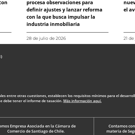
 con
procesa observaciones para
nuev
definir ajustes y lanzar reforma
el a
con la que busca impulsar la
industria inmobiliaria
28 de julio de 2026
21 de
3)
uales entre otras cuestiones, establecen los requisitos mínimos para el desarrol
 debe tener el informe de tasación.
Más información aquí.
Diseño Web: The Digital Zone
omos Empresa Asociada en la Cámara de
Contamos con l
Comercio de Santiago de Chile.
materia de Seg