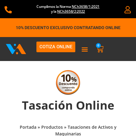
Ir
Cumplimos la Norma
NCh3658/1:2021
al
y la
NCh3658/2:2022
contenido
10% DESCUENTO EXCLUSIVO CONTRATANDO ONLINE
0
COTIZA ONLINE
Carrito
Tasación Online
Portada
»
Productos
»
Tasaciones de Activos y
Maquinarias