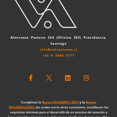
Almirante Pastene 244 (Oficina 303) Providencia,
Santiago
info@valuaciones.cl
+56 9 5066 5177
F
L
I
a
i
n
c
n
s
e
k
t
b
e
a
o
d
g
Cumplimos la
Norma NCh3658/1:2021
y la
Norma
NCh3658/2:2022
, las cuales entre otras cuestiones, establecen los
o
i
r
requisitos mínimos para el desarrollo de un proceso de tasación y
k
n
a