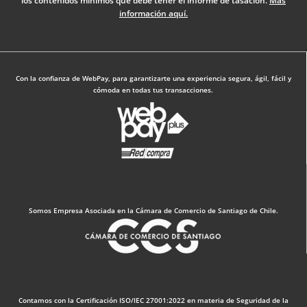
los contenidos mínimos que debe tener el informe de tasación.
Más
-
m
información aquí.
f
Diseño Web: The Digital Zone
Con la confianza de WebPay, para garantizarte una experiencia segura, ágil, fácil y
cómoda en todas tus transacciones.
Somos Empresa Asociada en la Cámara de Comercio de Santiago de Chile.
Contamos con la Certificación ISO/IEC 27001:2022 en materia de Seguridad de la