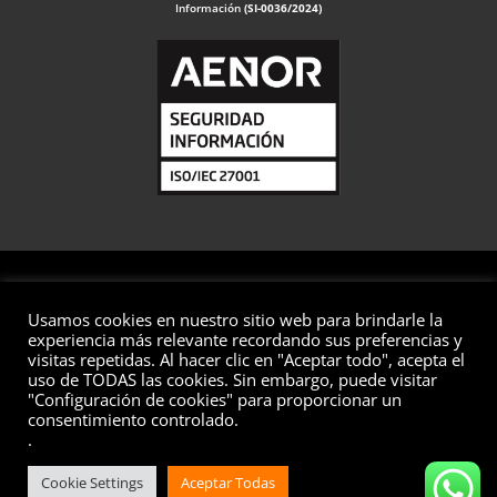
Información
(SI-0036/2024)
Usamos cookies en nuestro sitio web para brindarle la
© 2026 Valuaciones
experiencia más relevante recordando sus preferencias y
visitas repetidas. Al hacer clic en "Aceptar todo", acepta el
Todos los derechos reservados
uso de TODAS las cookies. Sin embargo, puede visitar
"Configuración de cookies" para proporcionar un
Aviso Legal
Política de Privacidad
Política de Cookies
consentimiento controlado.
Política de Seguridad de la Información
Preguntas Frecuentes
.
Cookie Settings
Aceptar Todas