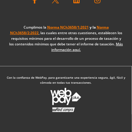
a
i
n
c
n
s
e
k
t
b
e
a
o
d
g
Cumplimos la
Norma NCh3658/1:2021
y la
Norma
NCh3658/2:2022
, las cuales entre otras cuestiones, establecen los
o
i
r
requisitos mínimos para el desarrollo de un proceso de tasación y
k
n
a
los contenidos mínimos que debe tener el informe de tasación.
Más
-
m
información aquí.
f
Diseño Web: The Digital Zone
Con la confianza de WebPay, para garantizarte una experiencia segura, ágil, fácil y
cómoda en todas tus transacciones.