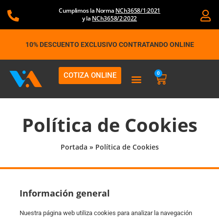
Ir
Cumplimos la Norma
NCh3658/1:2021
al
y la
NCh3658/2:2022
contenido
10% DESCUENTO EXCLUSIVO CONTRATANDO ONLINE
0
COTIZA ONLINE
Carrito
Política de Cookies
Portada
»
Política de Cookies
Información general
Nuestra página web utiliza cookies para analizar la navegación