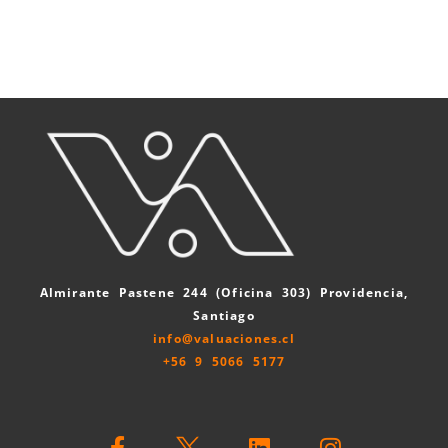
Almirante Pastene 244 (Oficina 303) Providencia,
Santiago
info@valuaciones.cl
+56 9 5066 5177
F
L
I