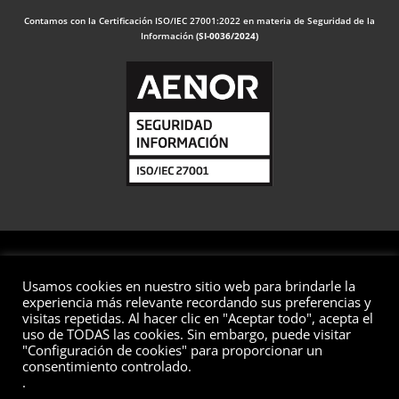
Contamos con la Certificación ISO/IEC 27001:2022 en materia de Seguridad de la
Información
(SI-0036/2024)
Usamos cookies en nuestro sitio web para brindarle la
© 2026 Valuaciones
experiencia más relevante recordando sus preferencias y
visitas repetidas. Al hacer clic en "Aceptar todo", acepta el
Todos los derechos reservados
uso de TODAS las cookies. Sin embargo, puede visitar
Aviso Legal
Política de Privacidad
Política de Cookies
"Configuración de cookies" para proporcionar un
consentimiento controlado.
Política de Seguridad de la Información
Preguntas Frecuentes
.