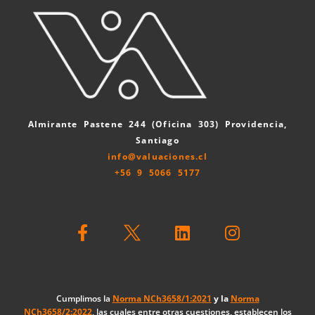
Almirante Pastene 244 (Oficina 303) Providencia,
Santiago
info@valuaciones.cl
+56 9 5066 5177
F
L
I
a
i
n
c
n
s
e
k
t
b
e
a
o
d
g
Cumplimos la
Norma NCh3658/1:2021
y la
Norma
NCh3658/2:2022
, las cuales entre otras cuestiones, establecen los