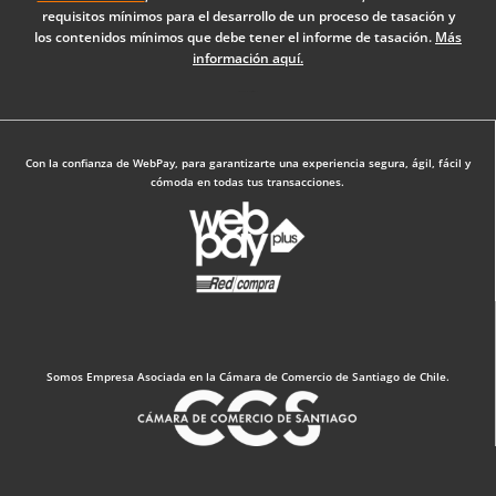
o
i
r
requisitos mínimos para el desarrollo de un proceso de tasación y
k
n
a
los contenidos mínimos que debe tener el informe de tasación.
Más
-
m
información aquí.
f
Diseño Web: The Digital Zone
Con la confianza de WebPay, para garantizarte una experiencia segura, ágil, fácil y
cómoda en todas tus transacciones.
Somos Empresa Asociada en la Cámara de Comercio de Santiago de Chile.