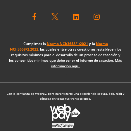
F
L
I
a
i
n
c
n
s
e
k
t
b
e
a
o
d
g
Cumplimos la
Norma NCh3658/1:2021
y la
Norma
NCh3658/2:2022
, las cuales entre otras cuestiones, establecen los
o
i
r
requisitos mínimos para el desarrollo de un proceso de tasación y
k
n
a
los contenidos mínimos que debe tener el informe de tasación.
Más
-
m
información aquí.
f
Diseño Web: The Digital Zone
Con la confianza de WebPay, para garantizarte una experiencia segura, ágil, fácil y
cómoda en todas tus transacciones.