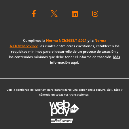
F
L
I
a
i
n
c
n
s
e
k
t
b
e
a
o
d
g
Cumplimos la
Norma NCh3658/1:2021
y la
Norma
NCh3658/2:2022
, las cuales entre otras cuestiones, establecen los
o
i
r
requisitos mínimos para el desarrollo de un proceso de tasación y
k
n
a
los contenidos mínimos que debe tener el informe de tasación.
Más
-
m
información aquí.
f
Diseño Web: The Digital Zone
Con la confianza de WebPay, para garantizarte una experiencia segura, ágil, fácil y
cómoda en todas tus transacciones.