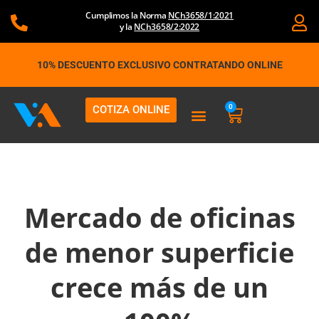
Ir
Cumplimos la Norma
NCh3658/1:2021
al
y la
NCh3658/2:2022
contenido
10% DESCUENTO EXCLUSIVO CONTRATANDO ONLINE
0
COTIZA ONLINE
Carrito
Mercado de oficinas
de menor superficie
crece más de un