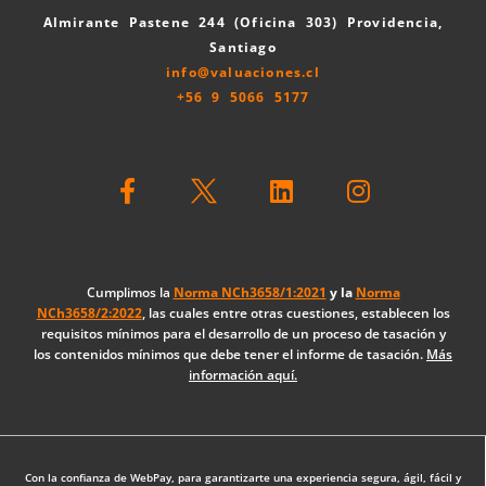
Almirante Pastene 244 (Oficina 303) Providencia,
Santiago
info@valuaciones.cl
+56 9 5066 5177
F
L
I
a
i
n
c
n
s
e
k
t
b
e
a
o
d
g
Cumplimos la
Norma NCh3658/1:2021
y la
Norma
NCh3658/2:2022
, las cuales entre otras cuestiones, establecen los
o
i
r
requisitos mínimos para el desarrollo de un proceso de tasación y
k
n
a
los contenidos mínimos que debe tener el informe de tasación.
Más
-
m
información aquí.
f
Diseño Web: The Digital Zone
Con la confianza de WebPay, para garantizarte una experiencia segura, ágil, fácil y