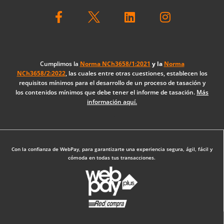
F
L
I
a
i
n
c
n
s
e
k
t
b
e
a
o
d
g
Cumplimos la
Norma NCh3658/1:2021
y la
Norma
NCh3658/2:2022
, las cuales entre otras cuestiones, establecen los
o
i
r
requisitos mínimos para el desarrollo de un proceso de tasación y
k
n
a
los contenidos mínimos que debe tener el informe de tasación.
Más
-
m
información aquí.
f
Diseño Web: The Digital Zone
Con la confianza de WebPay, para garantizarte una experiencia segura, ágil, fácil y
cómoda en todas tus transacciones.