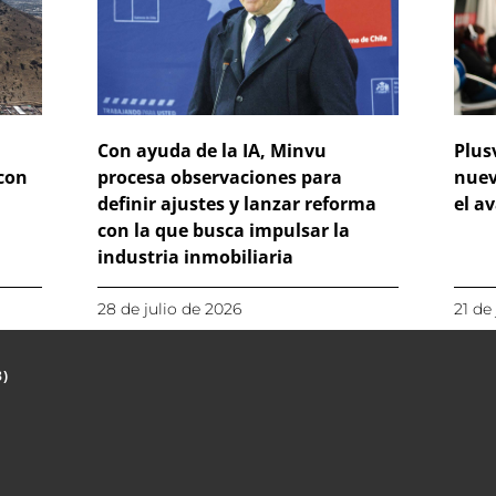
Con ayuda de la IA, Minvu
Plus
 con
procesa observaciones para
nuev
definir ajustes y lanzar reforma
el a
con la que busca impulsar la
industria inmobiliaria
28 de julio de 2026
21 de
3)