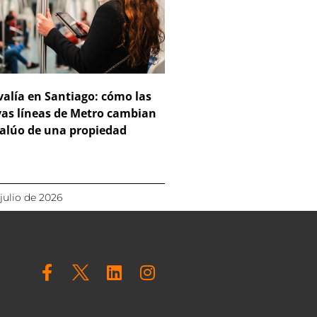
valía en Santiago: cómo las
as líneas de Metro cambian
valúo de una propiedad
 julio de 2026
F
L
I
a
i
n
c
n
s
e
k
t