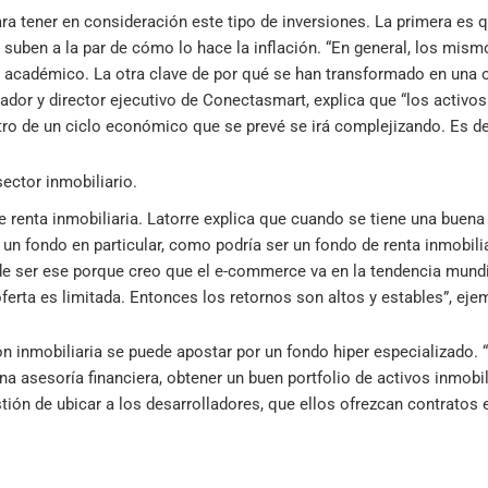
ra tener en consideración este tipo de inversiones. La primera es
e suben a la par de cómo lo hace la inflación. “En general, los mis
l académico. La otra clave de por qué se han transformado en una 
dador y director ejecutivo de Conectasmart, explica que “los activos
ro de un ciclo económico que se prevé se irá complejizando. Es decir
sector inmobiliario.
e renta inmobiliaria. Latorre explica que cuando se tiene una buena
n un fondo en particular, como podría ser un fondo de renta inmobilia
e ser ese porque creo que el e-commerce va en la tendencia mundi
ferta es limitada. Entonces los retornos son altos y estables”, ejem
n inmobiliaria se puede apostar por un fondo hiper especializado.
a asesoría financiera, obtener un buen portfolio de activos inmobili
ión de ubicar a los desarrolladores, que ellos ofrezcan contratos es