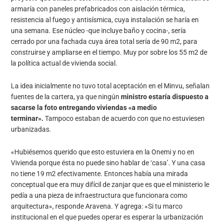
armaría con paneles prefabricados con aislación térmica,
resistencia al fuego y antisísmica, cuya instalación se haría en
una semana. Ese núcleo -que incluye baño y cocina-, sería
cerrado por una fachada cuya área total sería de 90 m2, para
construirse y ampliarse en el tiempo. Muy por sobre los 55 m2 de
la política actual de vivienda social.
La idea inicialmente no tuvo total aceptación en el Minvu, señalan
fuentes de la cartera, ya que ningún
ministro estaría dispuesto a
sacarse la foto entregando viviendas «a medio
terminar».
Tampoco estaban de acuerdo con que no estuviesen
urbanizadas.
«Hubiésemos querido que esto estuviera en la Onemi y no en
Vivienda porque ésta no puede sino hablar de ‘casa’. Y una casa
no tiene 19 m2 efectivamente. Entonces había una mirada
conceptual que era muy difícil de zanjar que es que el ministerio le
pedía a una pieza de infraestructura que funcionara como
arquitectura», responde Aravena. Y agrega: «Si tu marco
institucional en el que puedes operar es esperar la urbanización