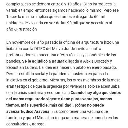
completa, eso se demora entre 8 y 10 años. Si no introduces la
variable tiempo, entonces sigamos haciendo lo mismo. Pero ese
‘hacer lo mismo’ implica que estamos entregando 60 mil
unidades de vivienda en vez de las 90 mil que se necesitan al
año».Frustración
En noviembre del año pasado la oficina de arquitectura hizo una
licitación con la DITEC del Minvu donde invitó a cuatro
prefabricadores a hacer una oferta técnica y económica de los
paneles.
Se le adjudicó a BauMax,
ligada a Alexis Berczely y
Sebastián Lüders. La idea era hacer un piloto en enero pasado.
Pero el estallido social y la pandemia pusieron en pausa la
iniciativa en el gobierno. Mientras, los otros miembros de la mesa
eran testigos de que la urgencia por viviendas solo se acentuaba
con la crisis sanitaria y económica. «
Cuando hay algo que dentro
del marco regulatorio vigente tiene puras ventajas, menos
tiempo, más superficie, más calidad… ¡cómo no puede
avanzar!», dice Aravena
. «Es como tener una vacuna que
funciona y que el Minsal no tenga una manera de ponerla en los
consultorios», agrega.