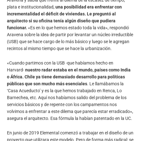
Aravena y sabía que frente al dilema de la escasez de tiempo,
plata e institucionalidad,
una posibilidad era enfrentar con
incrementalidad el déficit de viviendas. Le preguntó al
arquitecto si su oficina tenía algún diseño que pudiera
funcionar.
«Es en lo que hemos estado toda la vida», respondió
Aravena sobre la idea de partir por levantar un núcleo irreductible
(USB) que se hace cargo de lo más básico y luego se le agregan
recintos al mismo tiempo que se hace la urbanización.
«Cuando partimos con la USB -que habíamos hecho en
Harvard-
nuestro radar estaba en el mundo, países como India
o África. Chile ya tiene demasiado desarrollo para políticas
públicas que son mucho más esenciales
. Le llamábamos la
‘Casa Acueducto’ y es la que hemos trabajado en Renca, Lo
Barnechea, etc. Aquí nos habíamos salido del problema de los
servicios básicos y de repente con los campamentos nos
volvimos a enfrentar a este dilema que parecía estar erradicado»,
asegura el arquitecto. Esa fórmula la habían patentado en la UC.
En junio de 2019 Elemental comenzó a trabajar en el diseño de un
proyecto que utilizara este modelo. Pero de forma más radical: se