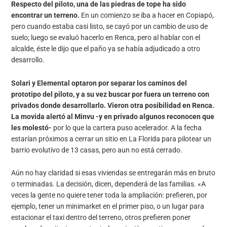
Respecto del piloto, una de las piedras de tope ha sido
encontrar un terreno.
En un comienzo se iba a hacer en Copiapó,
pero cuando estaba casi listo, se cayó por un cambio de uso de
suelo; luego se evaluó hacerlo en Renca, pero al hablar con el
alcalde, éste le dijo que el paño ya se había adjudicado a otro
desarrollo.
Solari y Elemental optaron por separar los caminos del
prototipo del piloto, y a su vez buscar por fuera un terreno con
privados donde desarrollarlo. Vieron otra posibilidad en Renca.
La movida alertó al Minvu -y en privado algunos reconocen que
les molestó-
por lo que la cartera puso acelerador. A la fecha
estarían próximos a cerrar un sitio en La Florida para pilotear un
barrio evolutivo de 13 casas, pero aun no está cerrado.
Aún no hay claridad si esas viviendas se entregarán más en bruto
o terminadas. La decisión, dicen, dependerá de las familias. «A
veces la gente no quiere tener toda la ampliación: prefieren, por
ejemplo, tener un minimarket en el primer piso, o un lugar para
estacionar el taxi dentro del terreno, otros prefieren poner