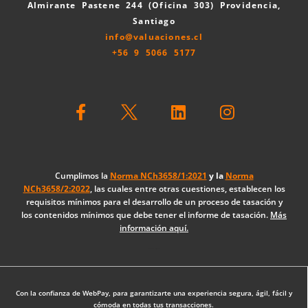
Almirante Pastene 244 (Oficina 303) Providencia,
Santiago
info@valuaciones.cl
+56 9 5066 5177
F
L
I
a
i
n
c
n
s
e
k
t
b
e
a
o
d
g
Cumplimos la
Norma NCh3658/1:2021
y la
Norma
NCh3658/2:2022
, las cuales entre otras cuestiones, establecen los
o
i
r
requisitos mínimos para el desarrollo de un proceso de tasación y
k
n
a
los contenidos mínimos que debe tener el informe de tasación.
Más
-
m
información aquí.
f
Diseño Web: The Digital Zone
Con la confianza de WebPay, para garantizarte una experiencia segura, ágil, fácil y
cómoda en todas tus transacciones.