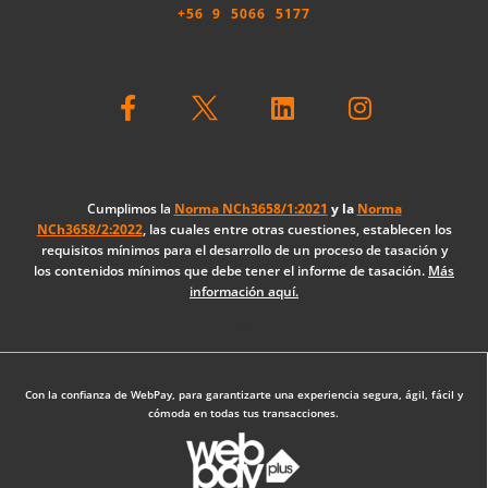
+56 9 5066 5177
F
L
I
a
i
n
c
n
s
e
k
t
b
e
a
o
d
g
Cumplimos la
Norma NCh3658/1:2021
y la
Norma
NCh3658/2:2022
, las cuales entre otras cuestiones, establecen los
o
i
r
requisitos mínimos para el desarrollo de un proceso de tasación y
k
n
a
los contenidos mínimos que debe tener el informe de tasación.
Más
-
m
información aquí.
f
Diseño Web: The Digital Zone
Con la confianza de WebPay, para garantizarte una experiencia segura, ágil, fácil y
cómoda en todas tus transacciones.