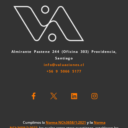
Almirante Pastene 244 (Oficina 303) Providencia,
Santiago
info@valuaciones.cl
+56 9 5066 5177
F
L
I
a
i
n
c
n
s
e
k
t
b
e
a
o
d
g
Cumplimos la
Norma NCh3658/1:2021
y la
Norma
NCh3658/2:2022
, las cuales entre otras cuestiones, establecen los