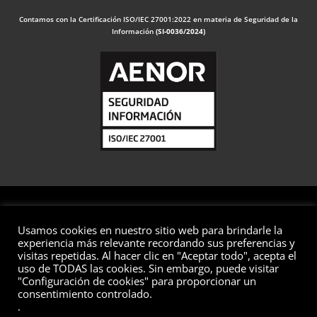
Contamos con la Certificación ISO/IEC 27001:2022 en materia de Seguridad de la
Información
(SI-0036/2024)
Usamos cookies en nuestro sitio web para brindarle la
© 2026 Valuaciones
experiencia más relevante recordando sus preferencias y
visitas repetidas. Al hacer clic en "Aceptar todo", acepta el
Todos los derechos reservados
uso de TODAS las cookies. Sin embargo, puede visitar
"Configuración de cookies" para proporcionar un
Aviso Legal
Política de Privacidad
Política de Cookies
consentimiento controlado.
Política de Seguridad de la Información
Preguntas Frecuentes
.