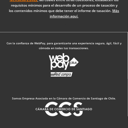
o
i
r
requisitos mínimos para el desarrollo de un proceso de tasación y
k
n
a
los contenidos mínimos que debe tener el informe de tasación.
Más
-
m
información aquí.
f
Diseño Web: The Digital Zone
Con la confianza de WebPay, para garantizarte una experiencia segura, ágil, fácil y
cómoda en todas tus transacciones.
Somos Empresa Asociada en la Cámara de Comercio de Santiago de Chile.